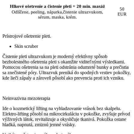
Hlkové ošetrenie a čistenie pleti + 20 min. masáž
50
Odlíčene, peeling, náparka,čistenie ultrazvukom,
EUR
sérum, maska, krém.
Prístrojové ošetrenie pleti.
Skin scruber
Čistenie pleti ultrazvukom je moderný efektívny spôsob
bezbolestného ošetrenia pleti s okamžite viditeľnými výsledkami.
Pomocou ošetrenia sa na pleti odstránia odumreté bunky a prečistia
sa znečistené póry. Ultrazvuk preniká do spodných vrstiev pokožky,
kde lieči zápaly a zároveň pôsobí ako prevencia proti ich vzniku.
Neinvazivna mezoterapia
Ide o kozmetický lifting na vyhladzovanie vrások bez skalpelu.
Elektro-lifting pôsobí na mikrocirkuláciu v pokožke, zvyšuje prívod
výživných látok, revitalizuje a okysličuje tkanivá. Pokožka ostane
hladká, napnutá, zmiznú jemné vrásky.