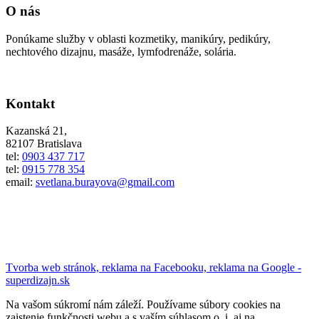
O nás
Ponúkame služby v oblasti kozmetiky, manikúry, pedikúry,
nechtového dizajnu, masáže, lymfodrenáže, solária.
Kontakt
Kazanská 21,
82107 Bratislava
tel:
0903 437 717
tel:
0915 778 354
email:
svetlana.burayova@gmail.com
Tvorba web stránok, reklama na Facebooku, reklama na Google -
superdizajn.sk
Na vašom súkromí nám záleží. Používame súbory cookies na
zaistenie funkčnosti webu a s vaším súhlasom o. i. aj na