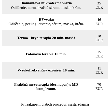
Diamantová mikrodermabrazia
35
EUR
Odlíčenie, normalizačné sérum, maska, krém.
RF+vaku
46
Odlíčenie, peeling, čistenie, sérum, maska, krém.
EUR
18
Termo –kryo terapia 20 min. masáž
EUR
15
Fotónová terapia 10 min.
EUR
11
Vysokofrekvenčný ozonizér 10 min.
EUR
Frakčná mezoterapia (dermapen) s MD
70
komplexom.
EUR
Pri zakúpení piatich procedúr, šiesta zdarma