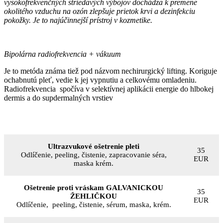
vysokofrekvenčných striedavých výbojov dochádza k premene
okolitého vzduchu na ozón zlepšuje prietok krvi a dezinfekciu
pokožky. Je to najúčinnejší prístroj v kozmetike.
Bipolárna radiofrekvencia + vákuum
Je to metóda známa tiež pod názvom nechirurgický lifting. Koriguje
ochabnutú pleť, vedie k jej vypnutiu a celkovému omladeniu.
Radiofrekvencia spočíva v selektívnej aplikácii energie do hlbokej
dermis a do supdermalných vrstiev
Ultrazvukové ošetrenie pleti
35
Odlíčenie, peeling, čistenie, zapracovanie séra,
EUR
maska krém.
Ošetrenie proti vráskam GALVANICKOU
35
ŽEHLIČKOU
EUR
Odlíčenie, peeling, čistenie, sérum, maska, krém.