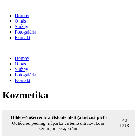
Domov
O nás
Služby
Fotogaléria
Kontakt
Domov
O nás
Služby
Fotogaléria
Kontakt
Kozmetika
Hlbkové ošetrenie a čistenie pleti (aknózná pleť
)
40
Odlíčene, peeling, náparka,čistenie ultrazvukom,
EUR
sérum, maska, krém.