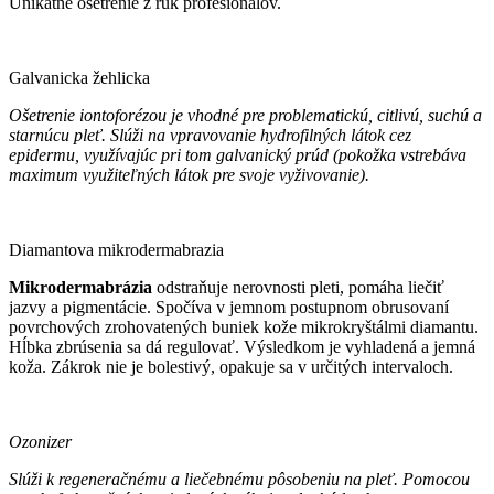
Unikátne ošetrenie z rúk profesionálov.
Galvanicka žehlicka
Ošetrenie iontoforézou je vhodné pre problematickú, citlivú, suchú a
starnúcu pleť. Slúži na vpravovanie hydrofilných látok cez
epidermu, využívajúc pri tom galvanický prúd (pokožka vstrebáva
maximum využiteľných látok pre svoje vyživovanie).
Diamantova mikrodermabrazia
Mikrodermabrázia
odstraňuje nerovnosti pleti, pomáha liečiť
jazvy a pigmentácie. Spočíva v jemnom postupnom obrusovaní
povrchových zrohovatených buniek kože mikrokryštálmi diamantu.
Hĺbka zbrúsenia sa dá regulovať. Výsledkom je vyhladená a jemná
koža. Zákrok nie je bolestivý, opakuje sa v určitých intervaloch.
Ozonizer
Slúži k regeneračnému a liečebnému pôsobeniu na pleť. Pomocou